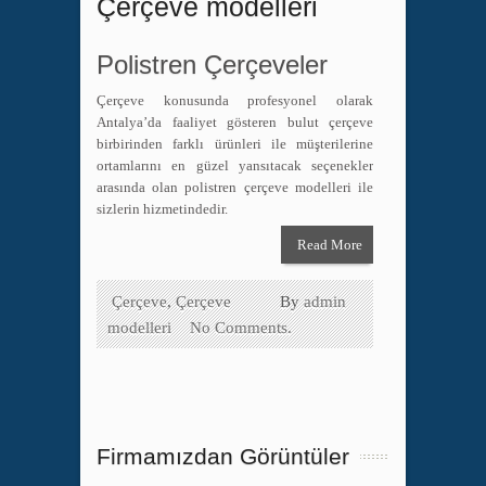
Çerçeve modelleri
Polistren Çerçeveler
Çerçeve konusunda profesyonel olarak
Antalya’da faaliyet gösteren bulut çerçeve
birbirinden farklı ürünleri ile müşterilerine
ortamlarını en güzel yansıtacak seçenekler
arasında olan polistren çerçeve modelleri ile
sizlerin hizmetindedir.
Read More
Çerçeve
,
Çerçeve
By
admin
modelleri
No Comments.
Firmamızdan Görüntüler