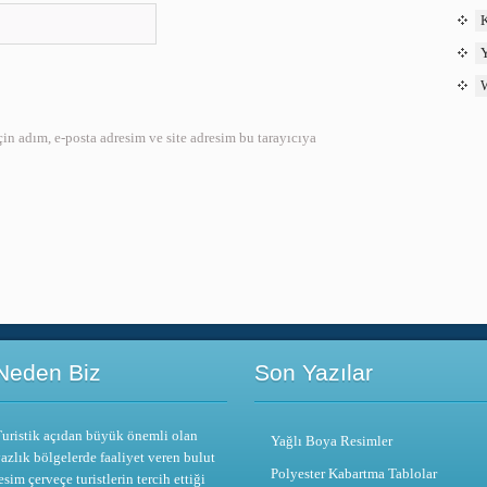
K
Y
W
n adım, e-posta adresim ve site adresim bu tarayıcıya
Neden Biz
Son Yazılar
uristik açıdan büyük önemli olan
Yağlı Boya Resimler
azlık bölgelerde faaliyet veren bulut
Polyester Kabartma Tablolar
esim çerveçe turistlerin tercih ettiği