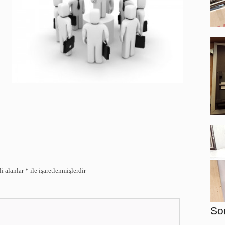
li alanlar
*
ile işaretlenmişlerdir
So