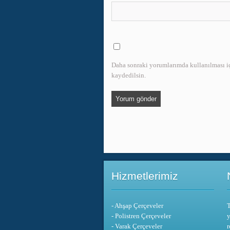
Daha sonraki yorumlarımda kullanılması içi
kaydedilsin.
Hizmetlerimiz
- Ahşap Çerçeveler
T
- Polistren Çerçeveler
y
- Varak Çerçeveler
r