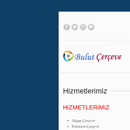
Hizmetlerimiz
HiZMETLERiMiZ
Ahşap Çerçeve
Polistren Çerçeve