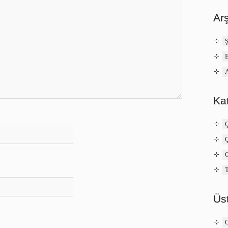
Arş
A
Kat
Ç
Üst