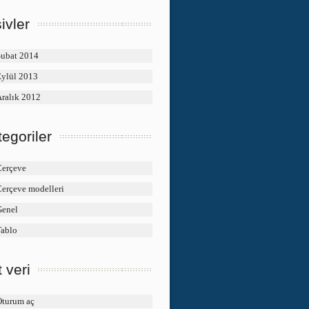
ivler
Şubat 2014
Eylül 2013
ralık 2012
egoriler
Çerçeve
erçeve modelleri
Genel
Tablo
 veri
Oturum aç